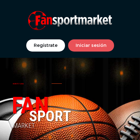
Regístrate
Iniciar sesión
INVIERTE Y GANA
FAN
SPORT
MARKET